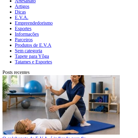
Artesanato
Artigos
Dicas
E.V.A.
Empreendedorismo
Esportes
Informações
Parceiros
Produtos de E.V.A
Sem categoria
Tapete para Yôga
Tatames e Esportes
Posts recentes