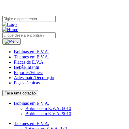
Bobinas em E.V.A.
Tatames em E.V.A.
Placas de E.V.A.
Bebês/Infantil
Esportes/Fitness
Artesanato/Decoração
Peças técnicas
Faça uma cotação
Bobinas em E.V.A.
Bobinas em E.V.A. 6010
Bobinas em E.V.A. 9010
Tatames em E.V.A.
Tatame em E.V.A. 1×1