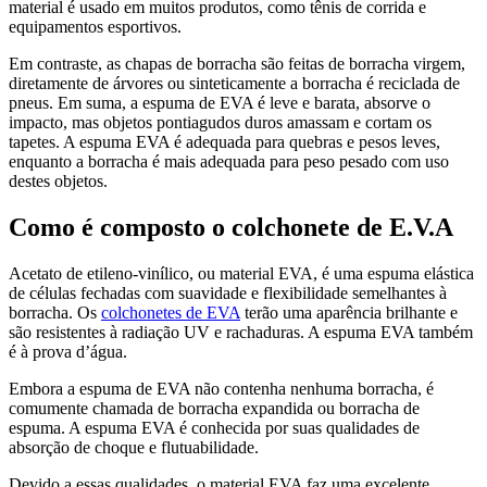
material é usado em muitos produtos, como tênis de corrida e
equipamentos esportivos.
Em contraste, as chapas de borracha são feitas de borracha virgem,
diretamente de árvores ou sinteticamente a borracha é reciclada de
pneus. Em suma, a espuma de EVA é leve e barata, absorve o
impacto, mas objetos pontiagudos duros amassam e cortam os
tapetes. A espuma EVA é adequada para quebras e pesos leves,
enquanto a borracha é mais adequada para peso pesado com uso
destes objetos.
Como é composto o colchonete de E.V.A
Acetato de etileno-vinílico, ou material EVA, é uma espuma elástica
de células fechadas com suavidade e flexibilidade semelhantes à
borracha. Os
colchonetes de EVA
terão uma aparência brilhante e
são resistentes à radiação UV e rachaduras. A espuma EVA também
é à prova d’água.
Embora a espuma de EVA não contenha nenhuma borracha, é
comumente chamada de borracha expandida ou borracha de
espuma. A espuma EVA é conhecida por suas qualidades de
absorção de choque e flutuabilidade.
Devido a essas qualidades, o material EVA faz uma excelente