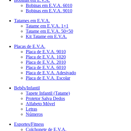
Bobinas em E.V.A.
Bobinas em E.V.A. 6010
Bobinas em E.V.A. 9010
Tatames em E.V.A.
Tatame em E.V.A. 1×1
Tatame em E.V.A. 50×50
Kit Tatame em E.V.A.
Placas de E.V.A.
Placa de E.V.A. 9010
Placa de E.V.A. 1020
Placa de E.V.A. 2010
Placa de E.V.A. 6010
Placa de E.V.A. Adesivado
Placa de E.V.A. Escolar
Bebês/Infantil
Tapete Infantil (Tatame)
Protetor Salva Dedos
Alfabeto Móvel
Letras
Números
Esportes/Fitness
Colchonete de E.V.A.