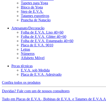
Tapetes para Yoga
Bloco de Yoga
Step de E.V.A.
Tatames esportivos
Prancha de Natação
Artesanato/Decoração
Folha de E.V.A. Liso 40×60
Folha de E.V.A. Glitter 40×60
Folha de E.V.A. Estampado 40×60
Placa de E.V.A. 9010
Letras
Números
Alfabeto Móvel
Peças técnicas
E.V.A. sob Medida
Placa de E.V.A. Adesivado
Confira todos os produtos
Duvidas? Fale com um de nossos consultores
Tudo em Placas de E.V.A., Bobinas de E.V.A. e Tatames de E.V.A