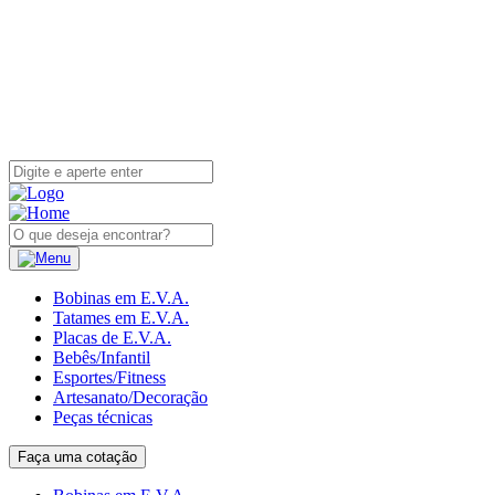
Bobinas em E.V.A.
Tatames em E.V.A.
Placas de E.V.A.
Bebês/Infantil
Esportes/Fitness
Artesanato/Decoração
Peças técnicas
Faça uma cotação