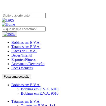
Bobinas em E.V.A.
Tatames em E.V.A.
Placas de E.V.A.
Bebês/Infantil
Esportes/Fitness
Artesanato/Decoração
Peças técnicas
Faça uma cotação
Bobinas em E.V.A.
Bobinas em E.V.A. 6010
Bobinas em E.V.A. 9010
Tatames em E.V.A.
Tatame em E.V.A. 1×1