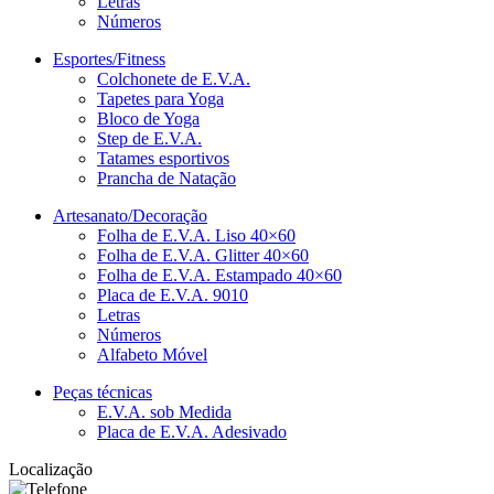
Letras
Números
Esportes/Fitness
Colchonete de E.V.A.
Tapetes para Yoga
Bloco de Yoga
Step de E.V.A.
Tatames esportivos
Prancha de Natação
Artesanato/Decoração
Folha de E.V.A. Liso 40×60
Folha de E.V.A. Glitter 40×60
Folha de E.V.A. Estampado 40×60
Placa de E.V.A. 9010
Letras
Números
Alfabeto Móvel
Peças técnicas
E.V.A. sob Medida
Placa de E.V.A. Adesivado
Localização