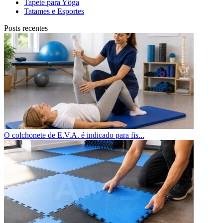
Tapete para Yôga
Tatames e Esportes
Posts recentes
O colchonete de E.V.A. é indicado para fis...