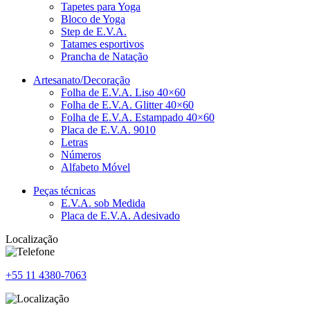
Tapetes para Yoga
Bloco de Yoga
Step de E.V.A.
Tatames esportivos
Prancha de Natação
Artesanato/Decoração
Folha de E.V.A. Liso 40×60
Folha de E.V.A. Glitter 40×60
Folha de E.V.A. Estampado 40×60
Placa de E.V.A. 9010
Letras
Números
Alfabeto Móvel
Peças técnicas
E.V.A. sob Medida
Placa de E.V.A. Adesivado
Localização
+55 11
4380-7063