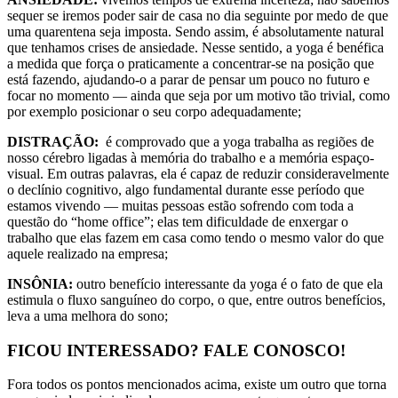
sequer se iremos poder sair de casa no dia seguinte por medo de que
uma quarentena seja imposta. Sendo assim, é absolutamente natural
que tenhamos crises de ansiedade. Nesse sentido, a yoga é benéfica
a medida que força o praticamente a concentrar-se na posição que
está fazendo, ajudando-o a parar de pensar um pouco no futuro e
focar no momento — ainda que seja por um motivo tão trivial, como
por exemplo posicionar o seu corpo adequadamente;
DISTRAÇÃO:
é comprovado que a yoga trabalha as regiões de
nosso cérebro ligadas à memória do trabalho e a memória espaço-
visual. Em outras palavras, ela é capaz de reduzir consideravelmente
o declínio cognitivo, algo fundamental durante esse período que
estamos vivendo — muitas pessoas estão sofrendo com toda a
questão do “home office”; elas tem dificuldade de enxergar o
trabalho que elas fazem em casa como tendo o mesmo valor do que
aquele realizado na empresa;
INSÔNIA:
outro benefício interessante da yoga é o fato de que ela
estimula o fluxo sanguíneo do corpo, o que, entre outros benefícios,
leva a uma melhora do sono;
FICOU INTERESSADO? FALE CONOSCO!
Fora todos os pontos mencionados acima, existe um outro que torna