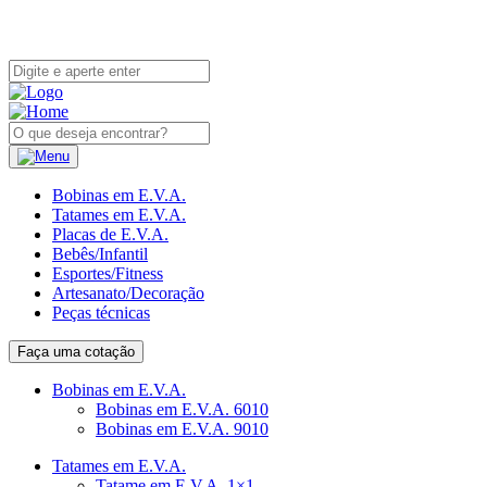
Bobinas em E.V.A.
Tatames em E.V.A.
Placas de E.V.A.
Bebês/Infantil
Esportes/Fitness
Artesanato/Decoração
Peças técnicas
Faça uma cotação
Bobinas em E.V.A.
Bobinas em E.V.A. 6010
Bobinas em E.V.A. 9010
Tatames em E.V.A.
Tatame em E.V.A. 1×1