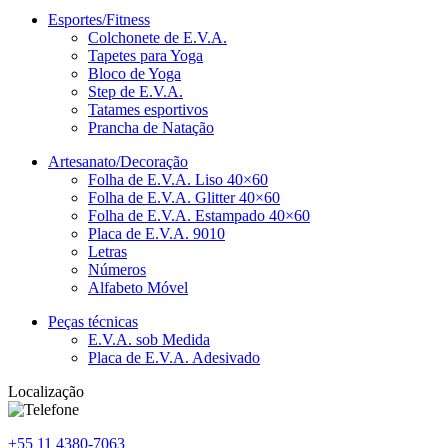
Esportes/Fitness
Colchonete de E.V.A.
Tapetes para Yoga
Bloco de Yoga
Step de E.V.A.
Tatames esportivos
Prancha de Natação
Artesanato/Decoração
Folha de E.V.A. Liso 40×60
Folha de E.V.A. Glitter 40×60
Folha de E.V.A. Estampado 40×60
Placa de E.V.A. 9010
Letras
Números
Alfabeto Móvel
Peças técnicas
E.V.A. sob Medida
Placa de E.V.A. Adesivado
Localização
+55 11
4380-7063