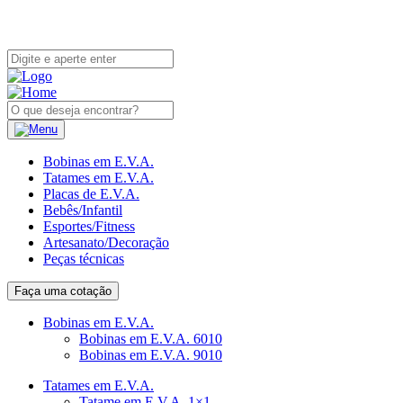
Bobinas em E.V.A.
Tatames em E.V.A.
Placas de E.V.A.
Bebês/Infantil
Esportes/Fitness
Artesanato/Decoração
Peças técnicas
Faça uma cotação
Bobinas em E.V.A.
Bobinas em E.V.A. 6010
Bobinas em E.V.A. 9010
Tatames em E.V.A.
Tatame em E.V.A. 1×1